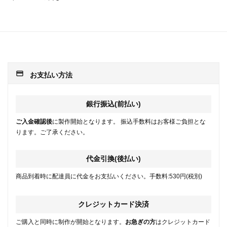
payment
お支払い方法
銀行振込(前払い)
ご入金確認後
に製作開始となります。 振込手数料はお客様ご負担とな
ります。ご了承ください。
代金引換(後払い)
商品到着時に配達員に代金をお支払いください。手数料:530円(税別)
クレジットカード決済
ご購入と同時に制作が開始となります。
お急ぎの方
はクレジットカード