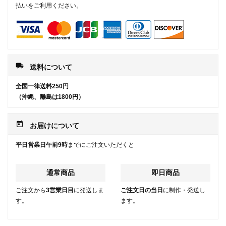
払いをご利用ください。
local_shipping
送料について
全国一律送料250円
（沖縄、離島は1800円）
today
お届けについて
平日営業日午前9時
までにご注文いただくと
通常商品
即日商品
ご注文から
3営業日目
に発送しま
ご注文日の当日
に制作・発送し
す。
ます。